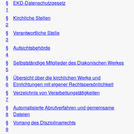
§
EKD-Datenschutzgesetz
1
§
Kirchliche Stellen
2
§
Verantwortliche Stelle
3
§
Aufsichtsbehörde
4
§
Selbstständige Mitglieder des Diakonischen Werkes
5
§
Übersicht über die kirchlichen Werke und
6
Einrichtungen mit eigener Rechtspersönlichkeit
§
Verzeichnis von Verarbeitungstätigkeiten
7
§
Automatisierte Abrufverfahren und gemeinsame
8
Dateien
§
Vorrang des Disziplinarrechts
9