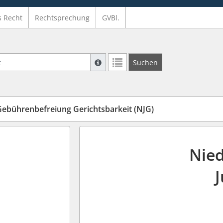
s Recht
Rechtsprechung
GVBl.
Suche mit Platzhalter "*", Bsp. Pfarrer*,
Suchen
Weitere Suchoperatoren finden Sie in un
 Gebührenbefreiung Gerichtsbarkeit (NJG)
Nied
J