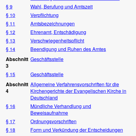
§ 9
Wahl, Berufung und Amtszeit
§ 10
Verpflichtung
§ 11
Amtsbezeichnungen
§ 12
Ehrenamt, Entschädigung
§ 13
Verschwiegenheitspflicht
§ 14
Beendigung und Ruhen des Amtes
Abschnitt
Geschäftsstelle
3
§ 15
Geschäftsstelle
Abschnitt
Allgemeine Verfahrensvorschriften für die
4
Kirchengerichte der Evangelischen Kirche in
Deutschland
§ 16
Mündliche Verhandlung und
Beweisaufnahme
§ 17
Ordnungsvorschriften
§ 18
Form und Verkündung der Entscheidungen