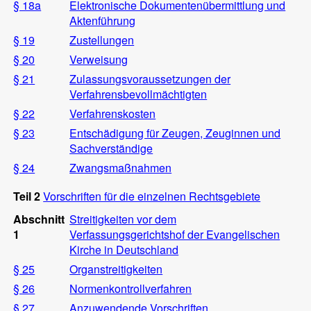
§ 18a
Elektronische Dokumentenübermittlung und
Aktenführung
§ 19
Zustellungen
§ 20
Verweisung
§ 21
Zulassungsvoraussetzungen der
Verfahrensbevollmächtigten
§ 22
Verfahrenskosten
§ 23
Entschädigung für Zeugen, Zeuginnen und
Sachverständige
§ 24
Zwangsmaßnahmen
Teil 2
Vorschriften für die einzelnen Rechtsgebiete
Abschnitt
Streitigkeiten vor dem
1
Verfassungsgerichtshof der Evangelischen
Kirche in Deutschland
§ 25
Organstreitigkeiten
§ 26
Normenkontrollverfahren
§ 27
Anzuwendende Vorschriften