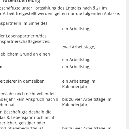
Arbeitsbefreiung
eschäftigte unter Fortzahlung des Entgelts nach § 21 im
rbeit freigestellt werden, gelten nur die folgenden Anlässe:
nspartnerin im Sinne des
ein Arbeitstag,
der Lebenspartnerin/des
nspartnerschaftsgesetzes,
zwei Arbeitstage,
ieblichem Grund an einen
ein Arbeitstag,
um
ein Arbeitstag,
eit sie/er in demselben
ein Arbeitstag im
Kalenderjahr,
ensjahr noch nicht vollendet
nderjahr kein Anspruch nach §
bis zu vier Arbeitstage im
den hat,
Kalenderjahr,
n Beschäftigte deshalb die
das 8. Lebensjahr noch nicht
erlicher, geistiger oder
nd pflegebedürftig ist,
bis zu vier Arbeitstage im