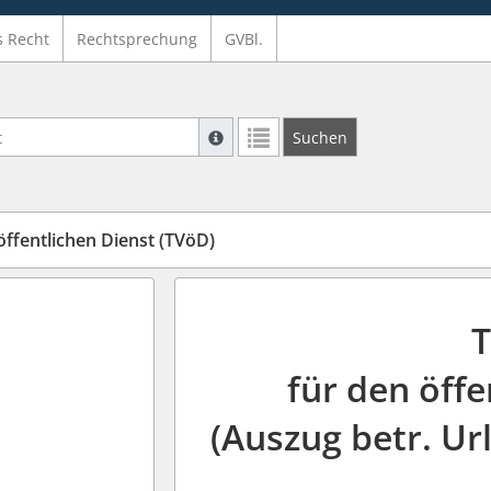
s Recht
Rechtsprechung
GVBl.
Suche mit Platzhalter "*", Bsp. Pfarrer*,
Suchen
Weitere Suchoperatoren finden Sie in un
öffentlichen Dienst (TVöD)
T
für den öffe
(Auszug betr. Ur