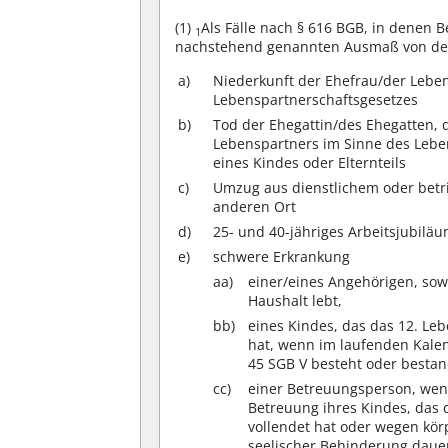
(1)
Als Fälle nach § 616 BGB, in denen B
1
nachstehend genannten Ausmaß von der A
a)
Niederkunft der Ehefrau/der Lebe
Lebenspartnerschaftsgesetzes
b)
Tod der Ehegattin/des Ehegatten, 
Lebenspartners im Sinne des Lebe
eines Kindes oder Elternteils
c)
Umzug aus dienstlichem oder betr
anderen Ort
d)
25- und 40-jähriges Arbeitsjubilä
e)
schwere Erkrankung
aa)
einer/eines Angehörigen, sow
Haushalt lebt,
bb)
eines Kindes, das das 12. Leb
hat, wenn im laufenden Kale
45 SGB V besteht oder bestan
cc)
einer Betreuungsperson, wen
Betreuung ihres Kindes, das 
vollendet hat oder wegen körp
seelischer Behinderung dauer