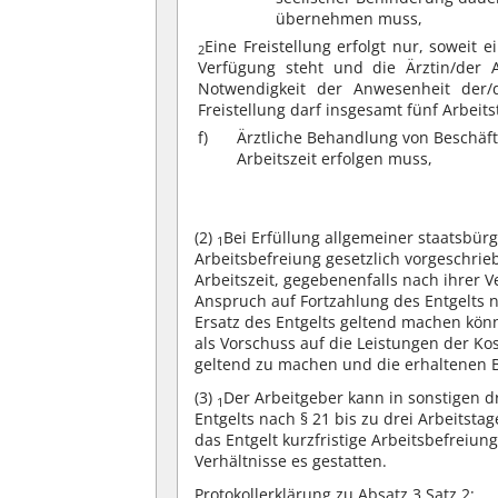
übernehmen muss,
Eine Freistellung erfolgt nur, soweit 
2
Verfügung steht und die Ärztin/der 
Notwendigkeit der Anwesenheit der/d
Freistellung darf insgesamt fünf Arbeit
f)
Ärztliche Behandlung von Beschäf
Arbeitszeit erfolgen muss,
(2)
Bei Erfüllung allgemeiner staatsbürg
1
Arbeitsbefreiung gesetzlich vorgeschrieb
Arbeitszeit, gegebenenfalls nach ihre
Anspruch auf Fortzahlung des Entgelts n
Ersatz des Entgelts geltend machen kö
als Vorschuss auf die Leistungen der Ko
geltend zu machen und die erhaltenen 
(3)
Der Arbeitgeber kann in sonstigen d
1
Entgelts nach § 21 bis zu drei Arbeitst
das Entgelt kurzfristige Arbeitsbefreiu
Verhältnisse es gestatten.
Protokollerklärung zu Absatz 3 Satz 2: