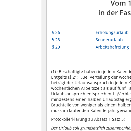
Vom 1
in der Fa
§ 26
Erholungsurlaub
§ 28
Sonderurlaub
§ 29
Arbeitsbefreiung
(1)
Beschäftigte haben in jedem Kalend
1
Entgelts (§ 21).
Bei Verteilung der wöche
2
beträgt der Urlaubsanspruch in jedem K
wöchentlichen Arbeitszeit als auf fünf 
Urlaubsanspruch entsprechend.
Verble
4
mindestens einen halben Urlaubstag ergi
Bruchteile von weniger als einem halbe
muss im laufenden Kalenderjahr gewäh
Protokollerklärung zu Absatz 1 Satz 5:
Der Urlaub soll grundsätzlich zusammenhän