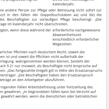
Kalenderjahr.
eine andere Person zur Pflege oder Betreuung nicht sofort zur
Arzt in den Fällen der Doppelbuchstaben aa) und bb) die
es Beschäftigten zur vorläufigen Pflege bescheinigt.
Die
3
stage im Kalenderjahr nicht überschreiten.
tigten, wenn diese während der
erforderliche nachgewiesene
Abwesenheitszeit
einschließlich erforderlicher
Wegezeiten
erlicher Pflichten nach deutschem Recht, soweit die
en ist und soweit die Pflichten nicht außerhalb der
r Verlegung, wahrgenommen werden können, besteht der
ach § 21 nur insoweit, als Beschäftigte nicht Ansprüche auf
nnen.
Das fortgezahlte Entgelt gilt in Höhe des Ersatzanspruchs
2
stenträger.
Die Beschäftigten haben den Ersatzanspruch
3
Beträge an den Arbeitgeber abzuführen.
ringenden Fällen Arbeitsbefreiung unter Fortzahlung des
agen gewähren.
In begründeten Fällen kann bei Verzicht auf
2
ng gewährt werden, wenn die dienstlichen oder betrieblichen