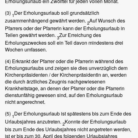
Erholungsurlaub ein Zwölftel für jeden vollen Monat.
(3)
Der Erholungsurlaub soll grundsätzlich
1
zusammenhängend gewährt werden.
Auf Wunsch des
2
Pfarrers oder der Pfarrerin kann der Erholungsurlaub in
Teilen gewährt werden.
Zur Erreichung des
3
Erholungszweckes soll ein Teil davon mindestens drei
Wochen umfassen.
(4)
Erkrankt der Pfarrer oder die Pfarrerin während des
Erholungsurlaubs und zeigen sie dies unverzüglich dem
Kirchenpräsidenten / der Kirchenpräsidentin an, werden
die durch ärztliches Zeugnis nachgewiesenen
Krankheitstage, an denen der Pfarrer oder die Pfarrerin
dienstunfähig gewesen sind, auf den Erholungsurlaub
nicht angerechnet.
(5)
Der Erholungsurlaub ist spätestens bis zum Ende des
1
Urlaubsjahres anzutreten.
Konnte der Erholungsurlaub
2
bis zum Ende des Urlaubsjahres nicht angetreten werden,
ist er bis zum 30. April des folgenden Urlaubsjahres