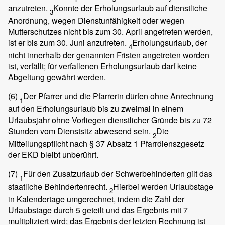
anzutreten.
Konnte der Erholungsurlaub auf dienstliche
3
Anordnung, wegen Dienstunfähigkeit oder wegen
Mutterschutzes nicht bis zum 30. April angetreten werden,
ist er bis zum 30. Juni anzutreten.
Erholungsurlaub, der
4
nicht innerhalb der genannten Fristen angetreten worden
ist, verfällt; für verfallenen Erholungsurlaub darf keine
Abgeltung gewährt werden.
(6)
Der Pfarrer und die Pfarrerin dürfen ohne Anrechnung
1
auf den Erholungsurlaub bis zu zweimal in einem
Urlaubsjahr ohne Vorliegen dienstlicher Gründe bis zu 72
Stunden vom Dienstsitz abwesend sein.
Die
2
Mitteilungspflicht nach § 37 Absatz 1 Pfarrdienszgesetz
der EKD bleibt unberührt.
(7)
Für den Zusatzurlaub der Schwerbehinderten gilt das
1
staatliche Behindertenrecht.
Hierbei werden Urlaubstage
2
in Kalendertage umgerechnet, indem die Zahl der
Urlaubstage durch 5 geteilt und das Ergebnis mit 7
multipliziert wird; das Ergebnis der letzten Rechnung ist