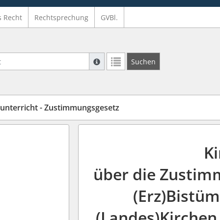
s Recht
Rechtsprechung
GVBl.
Suche mit Platzhalter "*", Bsp. Pfarrer*,
Suchen
Weitere Suchoperatoren finden Sie in un
nsunterricht - Zustimmungsgesetz
K
über die Zustim
(Erz)Bistü
(Landes)Kirchen