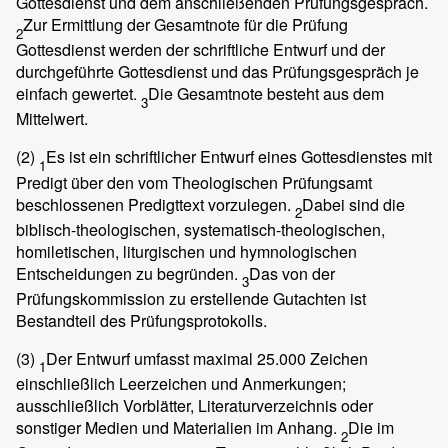
Gottesdienst und dem anschließenden Prüfungsgespräch.
Zur Ermittlung der Gesamtnote für die Prüfung
2
Gottesdienst werden der schriftliche Entwurf und der
durchgeführte Gottesdienst und das Prüfungsgespräch je
einfach gewertet.
Die Gesamtnote besteht aus dem
3
Mittelwert.
(2)
Es ist ein schriftlicher Entwurf eines Gottesdienstes mit
1
Predigt über den vom Theologischen Prüfungsamt
beschlossenen Predigttext vorzulegen.
Dabei sind die
2
biblisch-theologischen, systematisch-theologischen,
homiletischen, liturgischen und hymnologischen
Entscheidungen zu begründen.
Das von der
3
Prüfungskommission zu erstellende Gutachten ist
Bestandteil des Prüfungsprotokolls.
(3)
Der Entwurf umfasst maximal 25.000 Zeichen
1
einschließlich Leerzeichen und Anmerkungen;
ausschließlich Vorblätter, Literaturverzeichnis oder
sonstiger Medien und Materialien im Anhang.
Die im
2