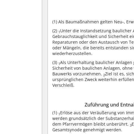
(1)
Als Baumaßnahmen gelten Neu-, Erw
(2)
Unter die Instandsetzung baulicher
1
Gebrauchstauglichkeit und Sicherheit 
Reparaturen oder den Austausch von Tei
oder Mängeln, die bereits entstanden si
wiederherzustellen.
(3)
Als Unterhaltung baulicher Anlagen
1
Sicherheit von baulichen Anlagen, ohne w
Bauwerks vorzunehmen.
Ziel ist es, s
2
ursprünglichen Zweck weiterhin erfüll
Verschleiß.
Zuführung und Entna
(1)
Erlöse aus der Veräußerung von Imm
1
werden grundsätzlich der Substanzerha
dem Pfarrvermögen bleibt unberührt.
E
3
Gesamtsynode genehmigt werden.