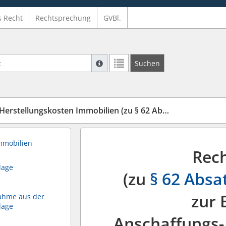
s Recht
Rechtsprechung
GVBl.
Suche mit Platzhalter "*", Bsp. Pfarrer*,
Suchen
Weitere Suchoperatoren finden Sie in un
ungskosten Immobilien (zu § 62 Absatz 7 Haushaltsordnung)
mmobilien
Rec
lage
(zu
§ 62 Absa
zur 
ahme aus der
lage
Anschaffungs-