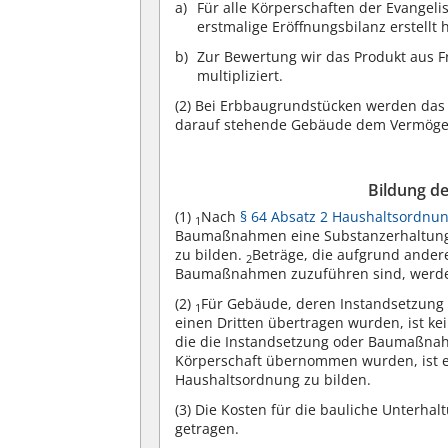
Für alle Körperschaften der Evangeli
erstmalige Eröffnungsbilanz erstellt 
Zur Bewertung wir das Produkt aus 
multipliziert.
(2)
Bei Erbbaugrundstücken werden das 
darauf stehende Gebäude dem Vermöge
Bildung d
(1)
Nach
§ 64 Absatz 2 Haushaltsordnu
1
Baumaßnahmen eine Substanzerhaltungs
zu bilden.
Beträge, die aufgrund andere
2
Baumaßnahmen zuzuführen sind, werde
(2)
Für Gebäude, deren Instandsetzung
1
einen Dritten übertragen wurden, ist k
die die Instandsetzung oder Baumaßnahm
Körperschaft übernommen wurden, ist 
Haushaltsordnung zu bilden.
(3)
Die Kosten für die bauliche Unterhal
getragen.